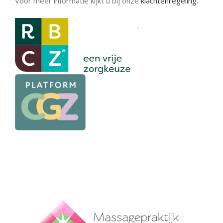
Voor meer informatie kijkt u bij onze
klachtenregeling
.
.