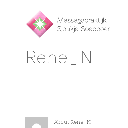
Rene_N
About
Rene_N